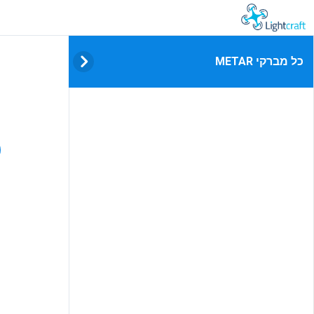
נסיונות ללא הגבלה
כל מברקי METAR
כ
נ