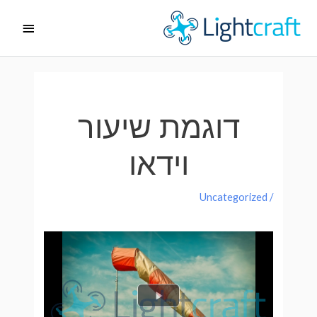
ילוג
תפריט
תוכן
ראשי
דוגמת שיעור
וידאו
Uncategorized
/
P