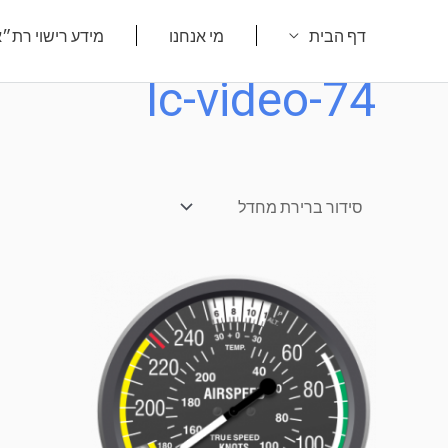
ילוג
דף הבית
מי אנחנו
מידע רישוי רת״
תוכן
lc-video-74