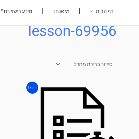
ילוג
דף הבית
מי אנחנו
מידע רישוי רת״
תוכן
lesson-69956
Sale!