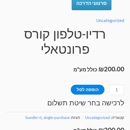
סרטוני הדרכה
Uncategorize
רדיו-טלפון קורס
פרונטאלי
₪
200.0
כולל מע"מ
מות
הוספה לסל
ל
רכישה בחר שיטת תשלום
דיו-טלפון
ורס
טגוריה:
Uncategorized
תגיות:
single-purchase
,
bundle-rt
רונטאלי
₪
200.0