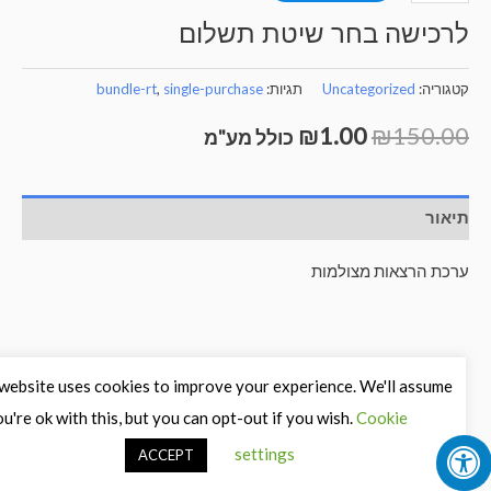
ל
רכישה בחר שיטת תשלום
יעורי
ידאו
טגוריה:
Uncategorized
תגיות:
single-purchase
,
bundle-rt
דיו
₪
1.00
₪
150.0
כולל מע"מ
לפון
יאור
רכת הרצאות מצולמות
his website uses cookies to improve your experience. We'll assume
you're ok with this, but you can opt-out if you wish.
Cookie
settings
ACCEPT