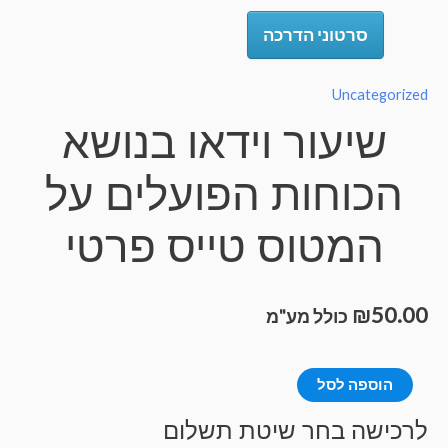
סרטוני הדרכה
Uncategorize
שיעור וידאו בנושא
הכוחות הפועלים על
המטוס טייס פרטי
₪
50.0
כולל מע"מ
מות
הוספה לסל
ל
רכישה בחר שיטת תשלום
יעור