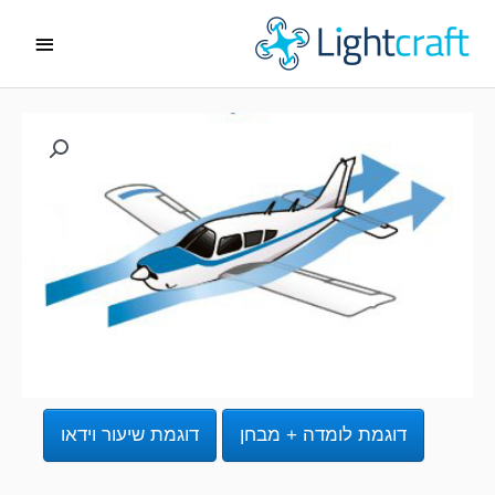
ג
תפריט
ן
ראשי
דוגמת לומדה + מבחן
דוגמת שיעור וידאו