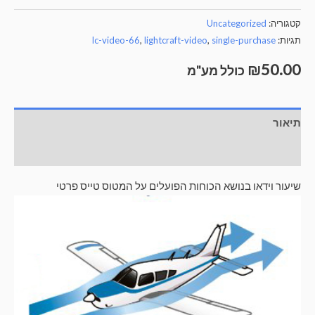
ידאו
טגוריה:
Uncategorized
נושא
גיות:
single-purchase
,
lightcraft-video
,
lc-video-66
כוחות
₪
50.0
פועלים
כולל מע"מ
ל
מטוס
יאור
ייס
רטי
וות דעת (0)
יעור וידאו בנושא הכוחות הפועלים על המטוס טייס פרטי