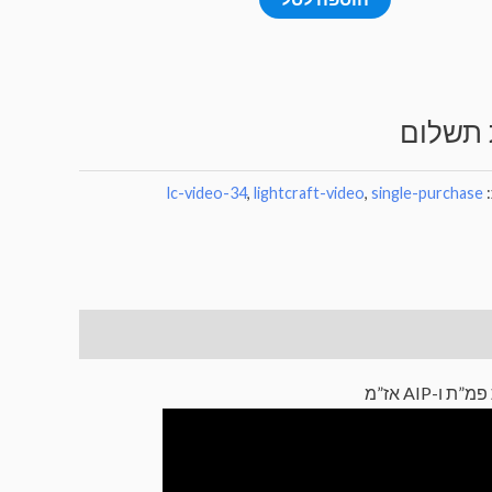
של
שיעור
וידאו
בנושא
 תשלום
הסבר
דפיות
:
single-purchase
,
lightcraft-video
,
lc-video-34
פמ"ת
ו-
AIP
אז"מ
-AIP אז”מ