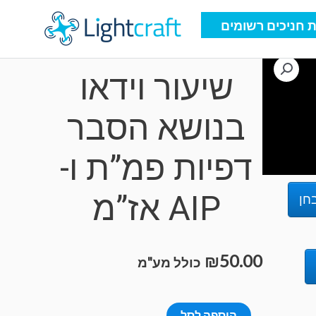
 חניכים רשומים
Uncategorized
שיעור וידאו
בנושא הסבר
דפיות פמ”ת ו-
AIP אז”מ
חן
₪
50.00
כולל מע"מ
כמות
הוספה לסל