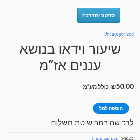
סרטוני הדרכה
Uncategorize
שיעור וידאו בנושא
עננים אז”מ
₪
50.0
כולל מע"מ
מות
הוספה לסל
ל
רכישה בחר שיטת תשלום
יעור
ידאו
טגוריה:
Uncategorized