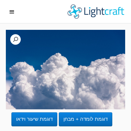
ג
תפריט
ן
ראשי
דוגמת לומדה + מבחן
דוגמת שיעור וידאו