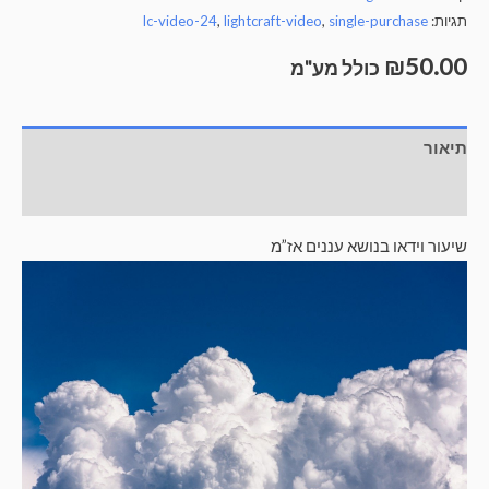
נושא
גיות:
single-purchase
,
lightcraft-video
,
lc-video-24
ננים
₪
50.0
ז"מ
כולל מע"מ
יאור
וות דעת (0)
יעור וידאו בנושא עננים אז”מ