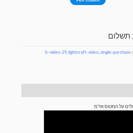
של
שיעור
וידאו
בנושא
 תשלום
הכוחות
הפועלים
:
single-purchase
,
lightcraft-video
,
lc-video-29
על
המטוס
אז”מ
עלים על המטוס אז”מ