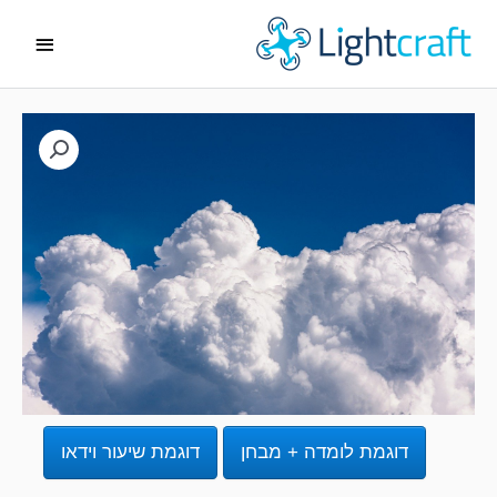
ג
תפריט
ן
ראשי
דוגמת לומדה + מבחן
דוגמת שיעור וידאו