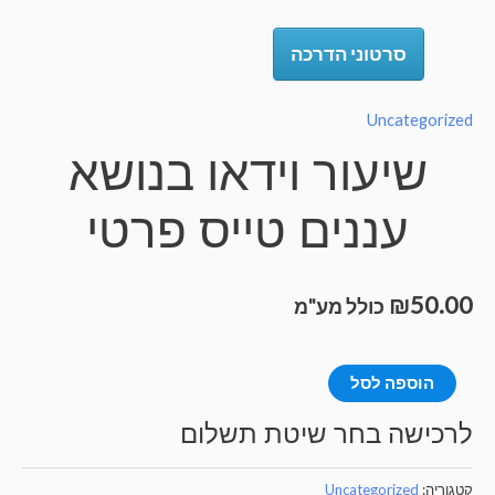
סרטוני הדרכה
Uncategorize
שיעור וידאו בנושא
עננים טייס פרטי
₪
50.0
כולל מע"מ
מות
הוספה לסל
ל
רכישה בחר שיטת תשלום
יעור
ידאו
טגוריה:
Uncategorized