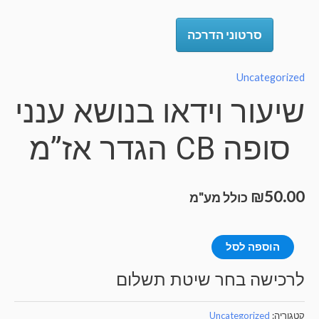
סרטוני הדרכה
Uncategorize
יעור וידאו בנושא ענני
סופה CB הגדר אז”מ
₪
50.0
כולל מע"מ
מות
הוספה לסל
ל
רכישה בחר שיטת תשלום
יעור
ידאו
טגוריה:
Uncategorized